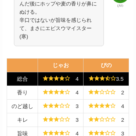
んだ後にホップや麦の香りが鼻に
ぴの
ぬける。
辛口ではないが旨味を感じられ
て、まさにエビスウマイスター
(寒)
じゃお
ぴの
総合
4
3.5
香り
4
2
のど越し
3
4
キレ
3
2
旨味
4
3