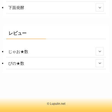
下面発酵
レビュー
じゃお★数
ぴの★数
©
Lupulin.net