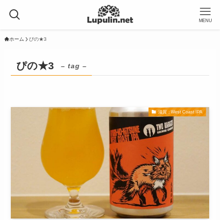
MENU
ホーム
ぴの★3
ぴの★3
– tag –
滋賀 : West Coast IPA