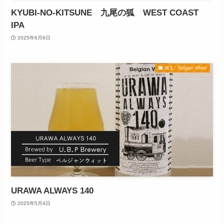
KYUBI-NO-KITSUNE 九尾の狐 WEST COAST
IPA
2025年6月6日
埼玉 : Belgian White
URAWA ALWAYS 140
2025年5月4日