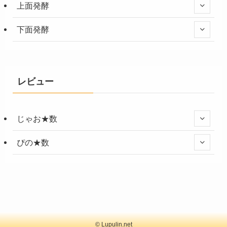
上面発酵
下面発酵
レビュー
じゃお★数
ぴの★数
©
Lupulin.net